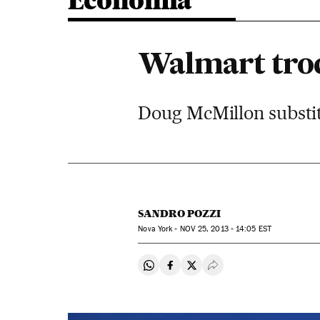
Economia
Walmart troc
Doug McMillon substit
SANDRO POZZI
Nova York -
NOV
25, 2013 - 14:05
EST
Compartir en Whatsapp
Compartir en Facebook
Compartir en Twitter
Desplegar Redes Soci