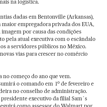
is na logística.
ntias dadas em Bentonville (Arkansas),
 a maior empregadora privada dos EUA,
ua imagem por causa das condições
ito pela atual executiva com o escândalo
s a servidores públicos no México.
 novas vias para crescer no comércio
a no começo do ano que vem.
o
ssumirá o comando em 1
de fevereiro e
ira no conselho de administração.
i presidente executivo da filial Sam´s
 seguirá como assessor do Walmart por