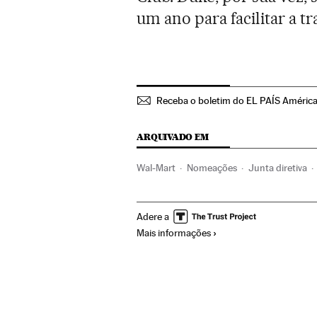
um ano para facilitar a tr
Receba o boletim do EL PAÍS América
ARQUIVADO EM
Wal-Mart
Nomeações
Junta diretiva
Empresas
América
Economia
Comé
Adere a
Mais informações