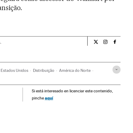
ansição.
.
Economia El País B
Economia El P
Economia
Estados Unidos
Distribuição
América do Norte
rcio
Si está interesado en licenciar este contenido,
aquí
pinche