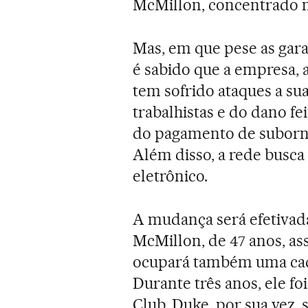
McMillon, concentrado ma
Mas, em que pese as gara
é sabido que a empresa,
tem sofrido ataques a s
trabalhistas e do dano fe
do pagamento de suborno
Além disso, a rede busca
eletrônico.
A mudança será efetivad
McMillon, de 47 anos, a
ocupará também uma cade
Durante três anos, ele fo
Club. Duke, por sua vez,