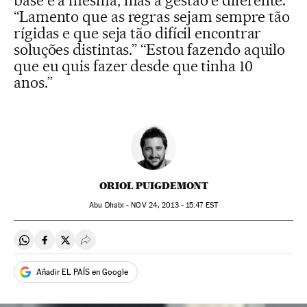
base é a mesma, mas a gestão é diferente.”
“Lamento que as regras sejam sempre tão
rígidas e que seja tão difícil encontrar
soluções distintas.” “Estou fazendo aquilo
que eu quis fazer desde que tinha 10
anos.”
ORIOL PUIGDEMONT
Abu Dhabi -
NOV
24, 2013 - 15:47
EST
Compartir en Whatsapp
Compartir en Facebook
Compartir en Twitter
Desplegar Redes Sociales
Añadir EL PAÍS en Google