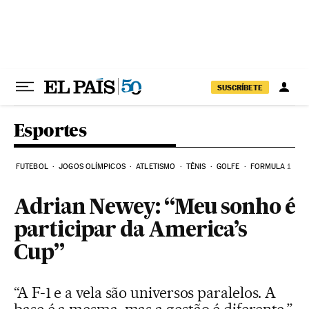
Pular para o conteúdo
SUSCRÍBETE
Esportes
FUTEBOL
JOGOS OLÍMPICOS
ATLETISMO
TÊNIS
GOLFE
FORMULA 1
Adrian Newey: “Meu sonho é
participar da America’s
Cup”
“A F-1 e a vela são universos paralelos. A