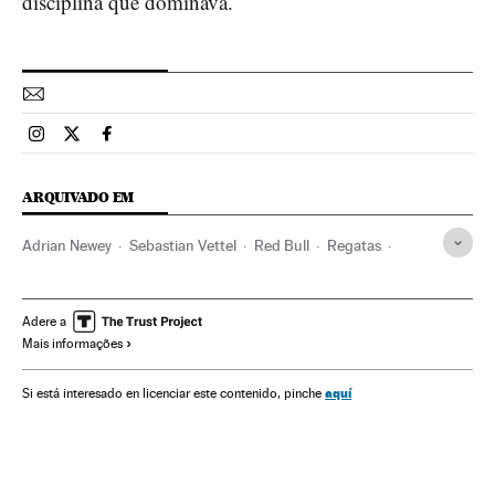
disciplina que dominava.
Esportes El País Brasil en Instagram
Esportes El País Brasil en Twitter
Esportes El País Brasil en Facebook
ARQUIVADO EM
Adrian Newey
Sebastian Vettel
Red Bull
Regatas
Vela
Empresas
Competições
Temporada 2013 Fórmula 1
Fórmula 1
Automobilismo
Adere a
Mais informações
Esportes motor
Esportes
aquí
Si está interesado en licenciar este contenido, pinche