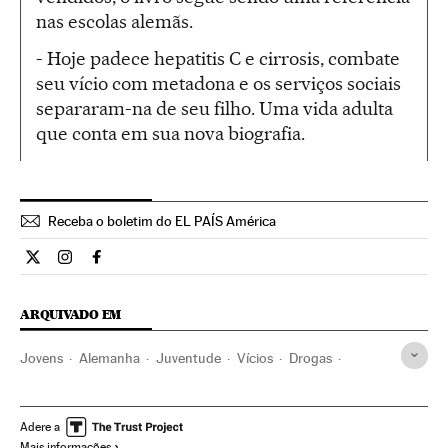
nas escolas alemãs.
- Hoje padece hepatitis C e cirrosis, combate
seu vício com metadona e os serviços sociais
separaram-na de seu filho. Uma vida adulta
que conta em sua nova biografia.
Receba o boletim do EL PAÍS América
Cultura El País Brasil en Twitter
Cultura El País Brasil en Instagram
Cultura El País Brasil en Facebook
ARQUIVADO EM
Jovens
Alemanha
Juventude
Vícios
Drogas
Livros
Problemas sociais
Doenças
Sociedade
Medicina
Cultura
Saúde
Europa Central
Europa
Adere a
Mais informações