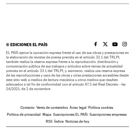
©
EDICIONES EL PAÍS
EL PAÍS BRASIL EN
EL PAÍS BRASI
EL PAÍS B
EL PA
EL PAÍS ejerce la oposición expresa frente al uso de sus obras y prestaciones en
la elaboración de revistas de prensa prevista en el artículo 32.1 del TRLPI;
también realiza la reserva expresa frente a la reproducción, distribución y
comunicación pública de sus trabajos y artículos sobre temas de actualidad
prevista en el artículo 33.1 del TRLPI; y, asimismo, realiza una reserva expresa
de las reproducciones y usos de las obras y otras prestaciones accesibles desde
este sitio web a medios de lectura mecánica u otros medios que resulten
adecuados a tal fin de conformidad con el artículo 67.3 del Real Decreto - ley
24/2021, de 2 de noviembre
Contacto
Venta de contenidos
Aviso legal
Política cookies
Política de privacidad
Mapa
Suscripciones EL PAÍS
Suscripciones empresas
RSS
Índice
Noticias de hoy