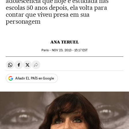
adolescência que hoje é estudada nas
escolas 50 anos depois, ela volta para
contar que viveu presa em sua
personagem
ANA TERUEL
París -
NOV
23, 2013 - 15:17
EST
Compartir en Whatsapp
Compartir en Facebook
Compartir en Twitter
Desplegar Redes Sociales
Añadir EL PAÍS en Google