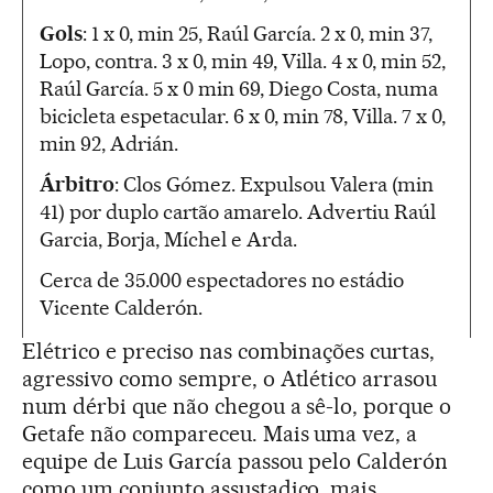
Gols
: 1 x 0, min 25, Raúl García. 2 x 0, min 37,
Lopo, contra. 3 x 0, min 49, Villa. 4 x 0, min 52,
Raúl García. 5 x 0 min 69, Diego Costa, numa
bicicleta espetacular. 6 x 0, min 78, Villa. 7 x 0,
min 92, Adrián.
Árbitro
: Clos Gómez. Expulsou Valera (min
41) por duplo cartão amarelo. Advertiu Raúl
Garcia, Borja, Míchel e Arda.
Cerca de 35.000 espectadores no estádio
Vicente Calderón.
Elétrico e preciso nas combinações curtas,
agressivo como sempre, o Atlético arrasou
num dérbi que não chegou a sê-lo, porque o
Getafe não compareceu. Mais uma vez, a
equipe de Luis García passou pelo Calderón
como um conjunto assustadiço, mais