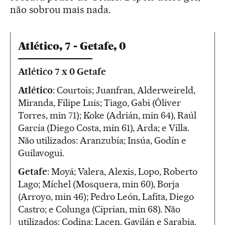
não sobrou mais nada.
Atlético, 7 - Getafe, 0
Atlético 7 x 0 Getafe
Atlético
: Courtois; Juanfran, Alderweireld,
Miranda, Filipe Luis; Tiago, Gabi (Óliver
Torres, min 71); Koke (Adrián, min 64), Raúl
García (Diego Costa, min 61), Arda; e Villa.
Não utilizados: Aranzubía; Insúa, Godín e
Guilavogui.
Getafe
: Moyá; Valera, Alexis, Lopo, Roberto
Lago; Míchel (Mosquera, min 60), Borja
(Arroyo, min 46); Pedro León, Lafita, Diego
Castro; e Colunga (Ciprian, min 68). Não
utilizados: Codina; Lacen, Gavilán e Sarabia.