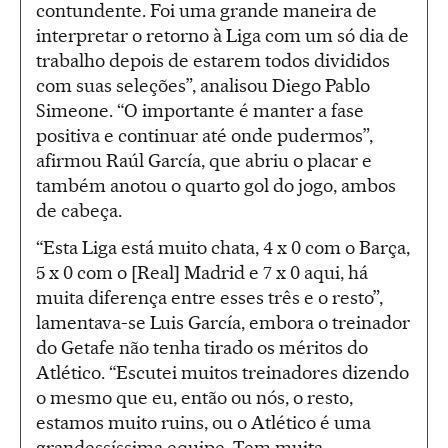
contundente. Foi uma grande maneira de
interpretar o retorno à Liga com um só dia de
trabalho depois de estarem todos divididos
com suas seleções”, analisou Diego Pablo
Simeone. “O importante é manter a fase
positiva e continuar até onde pudermos”,
afirmou Raúl García, que abriu o placar e
também anotou o quarto gol do jogo, ambos
de cabeça.
“Esta Liga está muito chata, 4 x 0 com o Barça,
5 x 0 com o [Real] Madrid e 7 x 0 aqui, há
muita diferença entre esses três e o resto”,
lamentava-se Luis García, embora o treinador
do Getafe não tenha tirado os méritos do
Atlético. “Escutei muitos treinadores dizendo
o mesmo que eu, então ou nós, o resto,
estamos muito ruins, ou o Atlético é uma
grandessíssima equipe. Tem muita