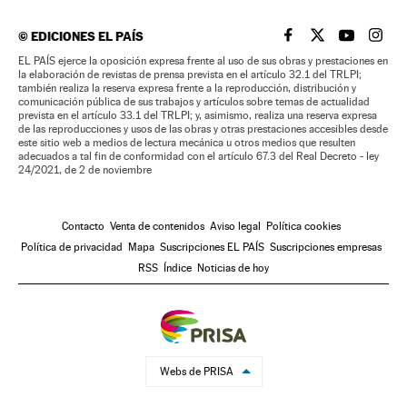
©
EDICIONES EL PAÍS
EL PAÍS BRASIL EN
EL PAÍS BRASI
EL PAÍS B
EL PA
EL PAÍS ejerce la oposición expresa frente al uso de sus obras y prestaciones en
la elaboración de revistas de prensa prevista en el artículo 32.1 del TRLPI;
también realiza la reserva expresa frente a la reproducción, distribución y
comunicación pública de sus trabajos y artículos sobre temas de actualidad
prevista en el artículo 33.1 del TRLPI; y, asimismo, realiza una reserva expresa
de las reproducciones y usos de las obras y otras prestaciones accesibles desde
este sitio web a medios de lectura mecánica u otros medios que resulten
adecuados a tal fin de conformidad con el artículo 67.3 del Real Decreto - ley
24/2021, de 2 de noviembre
Contacto
Venta de contenidos
Aviso legal
Política cookies
Política de privacidad
Mapa
Suscripciones EL PAÍS
Suscripciones empresas
RSS
Índice
Noticias de hoy
Webs de PRISA