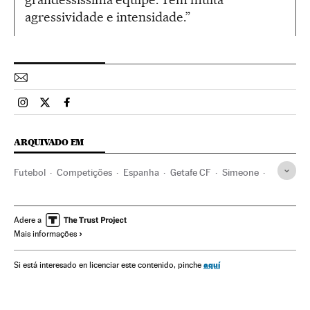
agressividade e intensidade.”
Esportes El País Brasil en Instagram
Esportes El País Brasil en Twitter
Esportes El País Brasil en Facebook
ARQUIVADO EM
Futebol
Competições
Espanha
Getafe CF
Simeone
Raúl García
Arda Turan
Diego Costa
Liga BBVA
Atlético Madrid
Primeira divisão
Liga futebol
Esportes
Adere a
Mais informações
aquí
Si está interesado en licenciar este contenido, pinche