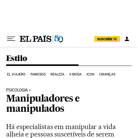
Pular para o conteúdo
SUSCRÍBETE
Estilo
EL VIAJERO
FAMOSOS
REALEZA
S MODA
ICON
CRIANÇAS
PSICOLOGIA
Manipuladores e
manipulados
Há especialistas em manipular a vida
alheia e pessoas suscetíveis de serem