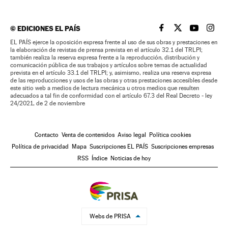
©
EDICIONES EL PAÍS
EL PAÍS BRASIL EN
EL PAÍS BRASI
EL PAÍS B
EL PA
EL PAÍS ejerce la oposición expresa frente al uso de sus obras y prestaciones en
la elaboración de revistas de prensa prevista en el artículo 32.1 del TRLPI;
también realiza la reserva expresa frente a la reproducción, distribución y
comunicación pública de sus trabajos y artículos sobre temas de actualidad
prevista en el artículo 33.1 del TRLPI; y, asimismo, realiza una reserva expresa
de las reproducciones y usos de las obras y otras prestaciones accesibles desde
este sitio web a medios de lectura mecánica u otros medios que resulten
adecuados a tal fin de conformidad con el artículo 67.3 del Real Decreto - ley
24/2021, de 2 de noviembre
Contacto
Venta de contenidos
Aviso legal
Política cookies
Política de privacidad
Mapa
Suscripciones EL PAÍS
Suscripciones empresas
RSS
Índice
Noticias de hoy
Webs de PRISA