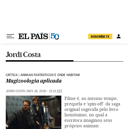
Pular para o conteúdo
SUSCRÍBETE
Jordi Costa
CRÍTICA | ANIMAIS FANTÁSTICOS E ONDE HABITAM
Magizoologia aplicada
JORDI COSTA
|
NOV 18, 2016 - 13:21
EST
Filme é, ao mesmo tempo,
prequela e ‘spin-off’ da saga
original sugerida pelo livro
homônimo, no qual a
escritora imaginou seus
próprios animais