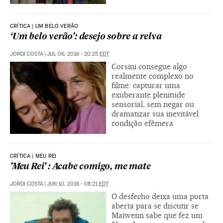
CRÍTICA | UM BELO VERÃO
‘Um belo verão’: desejo sobre a relva
JORDI COSTA
|
JUL 06, 2016 - 20:25
EDT
Corsini consegue algo
realmente complexo no
filme: capturar uma
exuberante plenitude
sensorial, sem negar ou
dramatizar sua inevitável
condição efêmera
CRÍTICA | MEU REI
'Meu Rei' : Acabe comigo, me mate
JORDI COSTA
|
JUN 10, 2016 - 08:21
EDT
O desfecho deixa uma porta
aberta para se discutir se
Maïwenn sabe que fez um