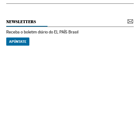
NEWSLETTERS
Receba o boletim diário do EL PAÍS Brasil
APÚNTATE
NEWSLETTERS
Boletín de América
Cada semana en tu cuenta de correo una selección de las noticias,
reportajes y análisis de los periodistas de EL PAÍS con los acontecimientos
más relevantes del continente.
Arquivo