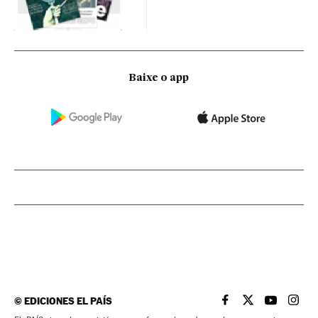
Baixe o app
©
EDICIONES EL PAÍS
EL PAÍS BRASIL EN
EL PAÍS BRASI
EL PAÍS B
EL PA