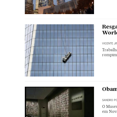
Resga
Worl
VICENTE J
Trabalh
rompim
Obam
SANDRO PO
O Museu
em Nov