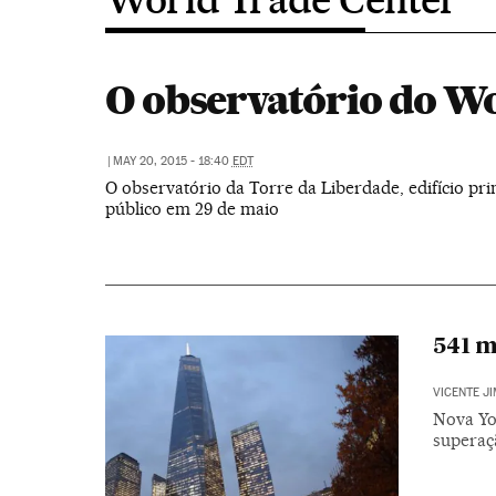
O observatório do W
|
MAY 20, 2015 - 18:40
EDT
O observatório da Torre da Liberdade, edifício pr
público em 29 de maio
541 m
VICENTE J
Nova Yo
superaçã