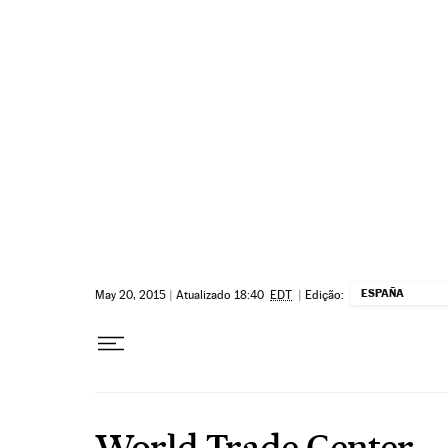
Pular para o conteúdo
ESPAÑA
May 20, 2015
|
Atualizado 18:40
EDT
|
Edição:
World Trade Center