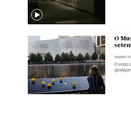
O Mus
setem
SANDRO PO
O centro
qualque