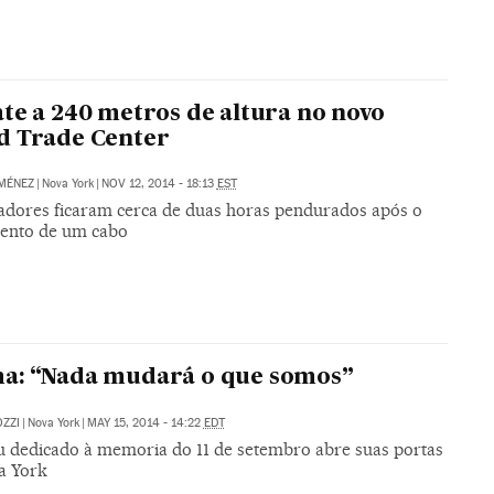
te a 240 metros de altura no novo
d Trade Center
IMÉNEZ
|
Nova York
|
NOV 12, 2014 - 18:13
EST
adores ficaram cerca de duas horas pendurados após o
ento de um cabo
a: “Nada mudará o que somos”
ZZI
|
Nova York
|
MAY 15, 2014 - 14:22
EDT
 dedicado à memoria do 11 de setembro abre suas portas
a York