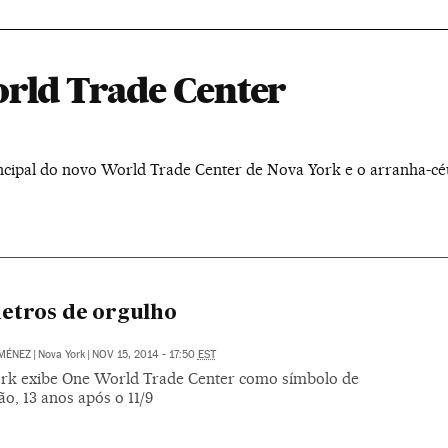
orld Trade Center
incipal do novo World Trade Center de Nova York e o arranha-cé
etros de orgulho
IMÉNEZ
|
Nova York
|
NOV 15, 2014 - 17:50
EST
rk exibe One World Trade Center como símbolo de
o, 13 anos após o 11/9