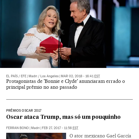
EL PAÍS
/
EFE
|
Madri / Los Angeles
|
MAR 02, 2018 - 16:41
EST
Protagonistas de 'Bonnie e Clyde' anunciaram errado o
principal prêmio no ano passado
PRÊMIOS OSCAR 2017
Oscar ataca Trump, mas só um pouquinho
FERRAN BONO
|
Madri
|
FEB 27, 2017 - 11:58
EST
O ator mexicano Gael García