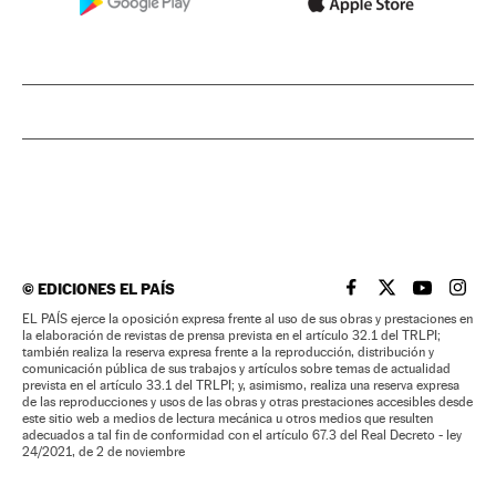
©
EDICIONES EL PAÍS
EL PAÍS BRASIL EN
EL PAÍS BRASI
EL PAÍS B
EL PA
EL PAÍS ejerce la oposición expresa frente al uso de sus obras y prestaciones en
la elaboración de revistas de prensa prevista en el artículo 32.1 del TRLPI;
también realiza la reserva expresa frente a la reproducción, distribución y
comunicación pública de sus trabajos y artículos sobre temas de actualidad
prevista en el artículo 33.1 del TRLPI; y, asimismo, realiza una reserva expresa
de las reproducciones y usos de las obras y otras prestaciones accesibles desde
este sitio web a medios de lectura mecánica u otros medios que resulten
adecuados a tal fin de conformidad con el artículo 67.3 del Real Decreto - ley
24/2021, de 2 de noviembre