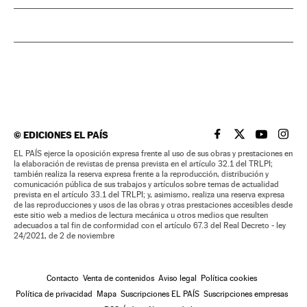
©
EDICIONES EL PAÍS
EL PAÍS BRASIL EN
EL PAÍS BRASI
EL PAÍS B
EL PA
EL PAÍS ejerce la oposición expresa frente al uso de sus obras y prestaciones en
la elaboración de revistas de prensa prevista en el artículo 32.1 del TRLPI;
también realiza la reserva expresa frente a la reproducción, distribución y
comunicación pública de sus trabajos y artículos sobre temas de actualidad
prevista en el artículo 33.1 del TRLPI; y, asimismo, realiza una reserva expresa
de las reproducciones y usos de las obras y otras prestaciones accesibles desde
este sitio web a medios de lectura mecánica u otros medios que resulten
adecuados a tal fin de conformidad con el artículo 67.3 del Real Decreto - ley
24/2021, de 2 de noviembre
Contacto
Venta de contenidos
Aviso legal
Política cookies
Política de privacidad
Mapa
Suscripciones EL PAÍS
Suscripciones empresas