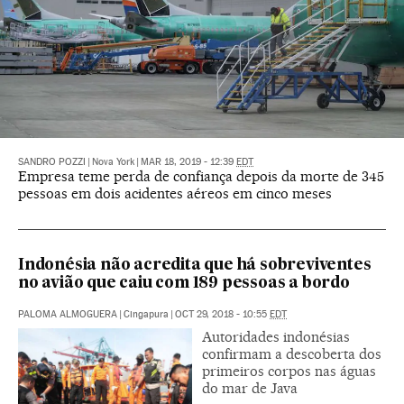
SANDRO POZZI
|
Nova York
|
MAR 18, 2019 - 12:39
EDT
Empresa teme perda de confiança depois da morte de 345
pessoas em dois acidentes aéreos em cinco meses
Indonésia não acredita que há sobreviventes
no avião que caiu com 189 pessoas a bordo
PALOMA ALMOGUERA
|
Cingapura
|
OCT 29, 2018 - 10:55
EDT
Autoridades indonésias
confirmam a descoberta dos
primeiros corpos nas águas
do mar de Java