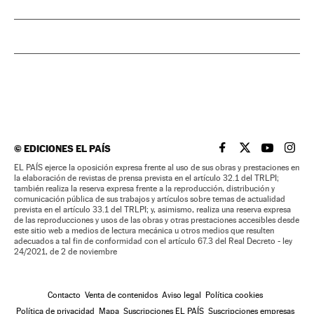
©
EDICIONES EL PAÍS
EL PAÍS BRASIL EN
EL PAÍS BRASI
EL PAÍS B
EL PA
EL PAÍS ejerce la oposición expresa frente al uso de sus obras y prestaciones en
la elaboración de revistas de prensa prevista en el artículo 32.1 del TRLPI;
también realiza la reserva expresa frente a la reproducción, distribución y
comunicación pública de sus trabajos y artículos sobre temas de actualidad
prevista en el artículo 33.1 del TRLPI; y, asimismo, realiza una reserva expresa
de las reproducciones y usos de las obras y otras prestaciones accesibles desde
este sitio web a medios de lectura mecánica u otros medios que resulten
adecuados a tal fin de conformidad con el artículo 67.3 del Real Decreto - ley
24/2021, de 2 de noviembre
Contacto
Venta de contenidos
Aviso legal
Política cookies
Política de privacidad
Mapa
Suscripciones EL PAÍS
Suscripciones empresas