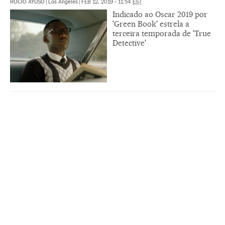
ROCÍO AYUSO
|
Los Angeles
|
FEB 12, 2019 - 11:54
EST
Indicado ao Oscar 2019 por
'Green Book' estrela a
terceira temporada de 'True
Detective'