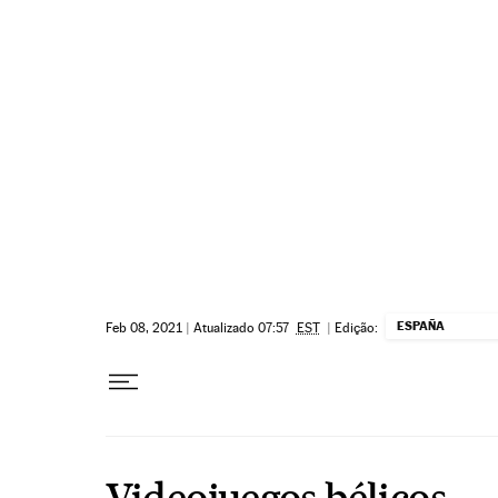
Pular para o conteúdo
ESPAÑA
Feb 08, 2021
|
Atualizado 07:57
EST
|
Edição:
Videojuegos bélicos