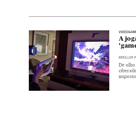
VIDEOGAM
A jog
‘game
BREILLER 
De olho
ciberatl
imposto