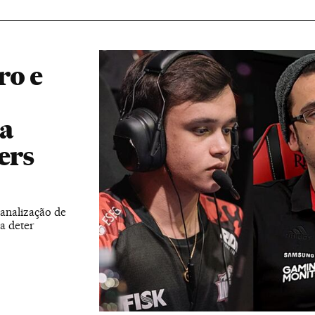
ro e
 a
ers
analização de
a deter