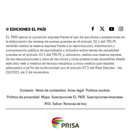
©
EDICIONES EL PAÍS
EL PAÍS BRASIL EN
EL PAÍS BRASI
EL PAÍS B
EL PA
EL PAÍS ejerce la oposición expresa frente al uso de sus obras y prestaciones en
la elaboración de revistas de prensa prevista en el artículo 32.1 del TRLPI;
también realiza la reserva expresa frente a la reproducción, distribución y
comunicación pública de sus trabajos y artículos sobre temas de actualidad
prevista en el artículo 33.1 del TRLPI; y, asimismo, realiza una reserva expresa
de las reproducciones y usos de las obras y otras prestaciones accesibles desde
este sitio web a medios de lectura mecánica u otros medios que resulten
adecuados a tal fin de conformidad con el artículo 67.3 del Real Decreto - ley
24/2021, de 2 de noviembre
Contacto
Venta de contenidos
Aviso legal
Política cookies
Política de privacidad
Mapa
Suscripciones EL PAÍS
Suscripciones empresas
RSS
Índice
Noticias de hoy