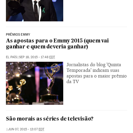
PRÊMIOS EMMY
As apostas para o Emmy 2015 (quem vai
ganhar e quem deveria ganhar)
EL PAÍS
|
SEP 18, 2015 - 17:48
EDT
Jornalistas do blog 'Quinta
Temporada' indicam suas
apostas para o maior prêmio
da TV
São morais as séries de televisão?
|
JUN 07, 2015 - 13:07
EDT