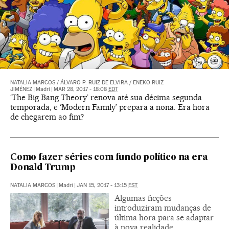
NATALIA MARCOS
/
ÁLVARO P. RUIZ DE ELVIRA
/
ENEKO RUIZ
JIMÉNEZ
|
Madri
|
MAR 28, 2017 - 18:08
EDT
‘The Big Bang Theory’ renova até sua décima segunda
temporada, e ‘Modern Family’ prepara a nona. Era hora
de chegarem ao fim?
Como fazer séries com fundo político na era
Donald Trump
NATALIA MARCOS
|
Madri
|
JAN 15, 2017 - 13:15
EST
Algumas ficções
introduziram mudanças de
última hora para se adaptar
à nova realidade