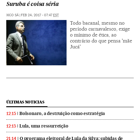
Suruba é coisa séria
XICO SÁ
|
FEB 24, 2017 - 07:47
EST
Todo bacanal, mesmo no
período carnavalesco, exige
o mínimo de ética, ao
contrário do que pensa 'mãe
Jucá'
ÚLTIMAS NOTICIAS
Bolsonaro, a destruição como estratégia
12:15
Lula, uma ressurreição
12:15
O programa eleitoral de Lula da Silva: subidas de
21:14