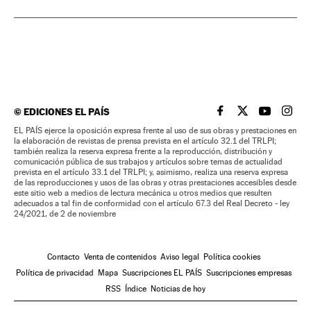
©
EDICIONES EL PAÍS
EL PAÍS BRASIL EN
EL PAÍS BRASI
EL PAÍS B
EL PA
EL PAÍS ejerce la oposición expresa frente al uso de sus obras y prestaciones en
la elaboración de revistas de prensa prevista en el artículo 32.1 del TRLPI;
también realiza la reserva expresa frente a la reproducción, distribución y
comunicación pública de sus trabajos y artículos sobre temas de actualidad
prevista en el artículo 33.1 del TRLPI; y, asimismo, realiza una reserva expresa
de las reproducciones y usos de las obras y otras prestaciones accesibles desde
este sitio web a medios de lectura mecánica u otros medios que resulten
adecuados a tal fin de conformidad con el artículo 67.3 del Real Decreto - ley
24/2021, de 2 de noviembre
Contacto
Venta de contenidos
Aviso legal
Política cookies
Política de privacidad
Mapa
Suscripciones EL PAÍS
Suscripciones empresas
RSS
Índice
Noticias de hoy