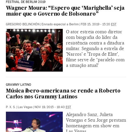
FESTIVAL DE BERLIM 2019
Wagner Moura: “Espero que ‘Marighella’ seja
maior que o Governo de Bolsonaro”
GREGORIO BELINCHÓN
|
Enviado especial a Berlim
|
FEB 15, 2019 - 15:20
EST
O ator estreia como diretor
com biografia do líder da
resistência contra a ditadura
militar. Segundo a estrela de
'Narcos' e 'Tropa de Elite',
filme serve de “paralelo com
a situação atual”
GRAMMY LATINO
Música ibero-americana se rende a Roberto
Carlos nos Grammy Latinos
P. X. S.
|
Las Vegas
|
NOV 19, 2015 - 18:40
EST
Alejandro Sanz, Julieta
Venegas e Seu Jorge prestam
homenagem em show em
Las Vegas