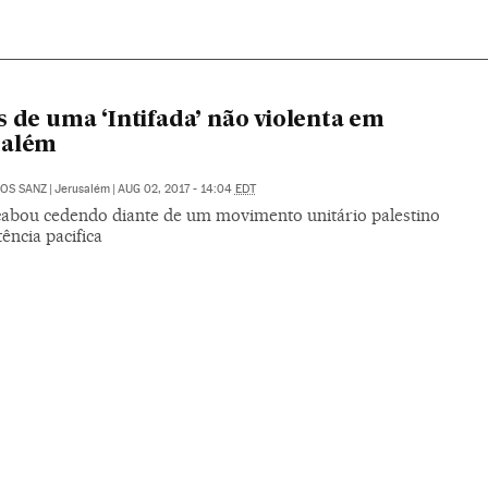
s de uma ‘Intifada’ não violenta em
salém
OS SANZ
|
Jerusalém
|
AUG 02, 2017 - 14:04
EDT
acabou cedendo diante de um movimento unitário palestino
tência pacifica