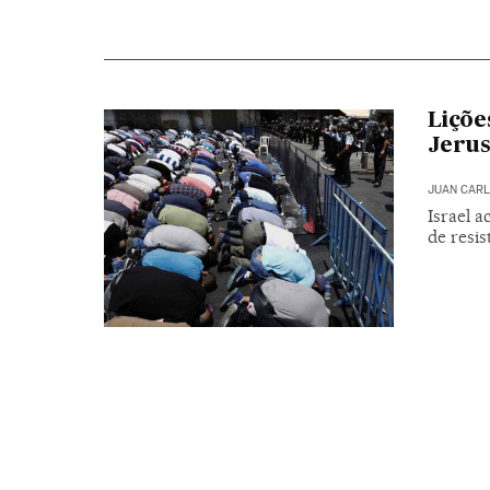
Liçõe
Jeru
JUAN CARL
Israel 
de resis