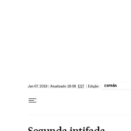
Pular para o conteúdo
ESPAÑA
Jan 07, 2019
|
Atualizado 18:08
EST
|
Edição:
Segunda intifada