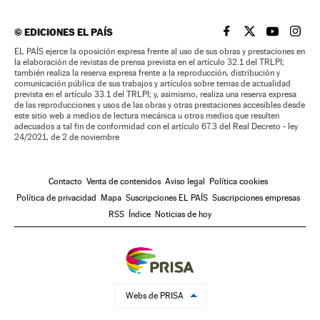
©
EDICIONES EL PAÍS
EL PAÍS BRASIL EN
EL PAÍS BRASI
EL PAÍS B
EL PA
EL PAÍS ejerce la oposición expresa frente al uso de sus obras y prestaciones en
la elaboración de revistas de prensa prevista en el artículo 32.1 del TRLPI;
también realiza la reserva expresa frente a la reproducción, distribución y
comunicación pública de sus trabajos y artículos sobre temas de actualidad
prevista en el artículo 33.1 del TRLPI; y, asimismo, realiza una reserva expresa
de las reproducciones y usos de las obras y otras prestaciones accesibles desde
este sitio web a medios de lectura mecánica u otros medios que resulten
adecuados a tal fin de conformidad con el artículo 67.3 del Real Decreto - ley
24/2021, de 2 de noviembre
Contacto
Venta de contenidos
Aviso legal
Política cookies
Política de privacidad
Mapa
Suscripciones EL PAÍS
Suscripciones empresas
RSS
Índice
Noticias de hoy
Webs de PRISA