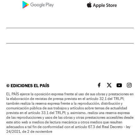
©
EDICIONES EL PAÍS
EL PAÍS BRASIL EN
EL PAÍS BRASI
EL PAÍS B
EL PA
EL PAÍS ejerce la oposición expresa frente al uso de sus obras y prestaciones en
la elaboración de revistas de prensa prevista en el artículo 32.1 del TRLPI;
también realiza la reserva expresa frente a la reproducción, distribución y
comunicación pública de sus trabajos y artículos sobre temas de actualidad
prevista en el artículo 33.1 del TRLPI; y, asimismo, realiza una reserva expresa
de las reproducciones y usos de las obras y otras prestaciones accesibles desde
este sitio web a medios de lectura mecánica u otros medios que resulten
adecuados a tal fin de conformidad con el artículo 67.3 del Real Decreto - ley
24/2021, de 2 de noviembre