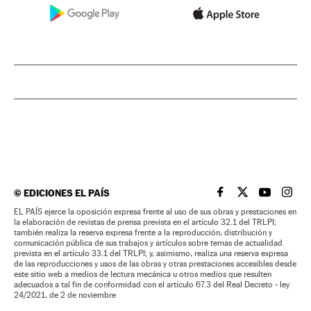
©
EDICIONES EL PAÍS
EL PAÍS BRASIL EN
EL PAÍS BRASI
EL PAÍS B
EL PA
EL PAÍS ejerce la oposición expresa frente al uso de sus obras y prestaciones en
la elaboración de revistas de prensa prevista en el artículo 32.1 del TRLPI;
también realiza la reserva expresa frente a la reproducción, distribución y
comunicación pública de sus trabajos y artículos sobre temas de actualidad
prevista en el artículo 33.1 del TRLPI; y, asimismo, realiza una reserva expresa
de las reproducciones y usos de las obras y otras prestaciones accesibles desde
este sitio web a medios de lectura mecánica u otros medios que resulten
adecuados a tal fin de conformidad con el artículo 67.3 del Real Decreto - ley
24/2021, de 2 de noviembre