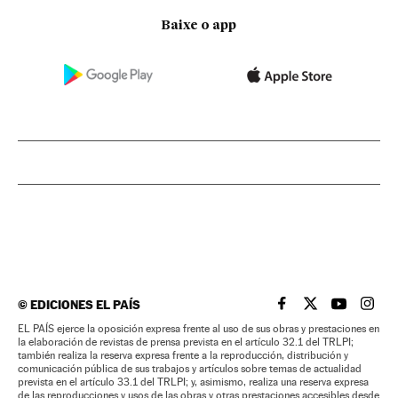
Baixe o app
©
EDICIONES EL PAÍS
EL PAÍS BRASIL EN
EL PAÍS BRASI
EL PAÍS B
EL PA
EL PAÍS ejerce la oposición expresa frente al uso de sus obras y prestaciones en
la elaboración de revistas de prensa prevista en el artículo 32.1 del TRLPI;
también realiza la reserva expresa frente a la reproducción, distribución y
comunicación pública de sus trabajos y artículos sobre temas de actualidad
prevista en el artículo 33.1 del TRLPI; y, asimismo, realiza una reserva expresa
de las reproducciones y usos de las obras y otras prestaciones accesibles desde