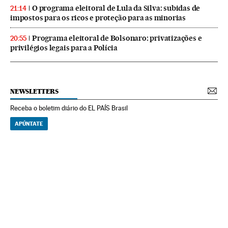
O programa eleitoral de Lula da Silva: subidas de
21:14
impostos para os ricos e proteção para as minorias
Programa eleitoral de Bolsonaro: privatizações e
20:55
privilégios legais para a Polícia
NEWSLETTERS
Receba o boletim diário do EL PAÍS Brasil
APÚNTATE
NEWSLETTERS
Boletín de América
Cada semana en tu cuenta de correo una selección de las noticias,
reportajes y análisis de los periodistas de EL PAÍS con los acontecimientos
más relevantes del continente.