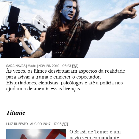
SARA NAVAS
|
Madri
|
NOV 28, 2019 - 06:23
EST
Às vezes, os filmes desvirtuaram aspectos da realidade
para avivar a trama e entreter o espectador.
Historiadores, cientistas, psicólogos e até a polícia nos
ajudam a desmentir essas licenças
Titanic
LUIZ RUFFATO
|
AUG 09, 2017 - 17:03
EDT
O Brasil de Temer é um
navio sem comandante