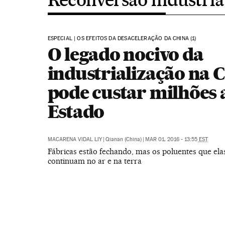
ESPECIAL | OS EFEITOS DA DESACELERAÇÃO DA CHINA (1)
O legado nocivo da
industrialização na 
pode custar milhões 
Estado
MACARENA VIDAL LIY
|
Qianan (China)
|
MAR 01, 2016 - 13:55
EST
Fábricas estão fechando, mas os poluentes que ela
continuam no ar e na terra