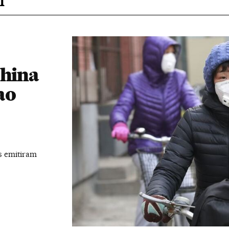
China
ao
s emitiram