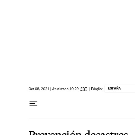
Pular para o conteúdo
ESPAÑA
Oct 08, 2021
|
Atualizado 10:29
EDT
|
Edição:
Prevención desastres