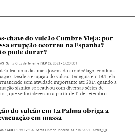
s-chave do vulcão Cumbre Vieja: por
ssa erupção ocorreu na Espanha?
to pode durar?
LAS
|
Santa Cruz de Tenerife
|
SEP 19, 2021 - 17:23
EDT
ulcânica, uma das mais jovens do arquipélago, continua
ação. Desde a erupção do vulcão Teneguía em 1971, ela
ermanecido sem atividade importante até 2017, quando a
tação sísmica se reativou com diversas séries de
os, que se fortaleceram a partir de 11 de setembro
ão do vulcão em La Palma obriga a
evacuação em massa
LAS
/
GUILLERMO VEGA
|
Santa Cruz de Tenerife
|
SEP 19, 2021 - 13:59
EDT