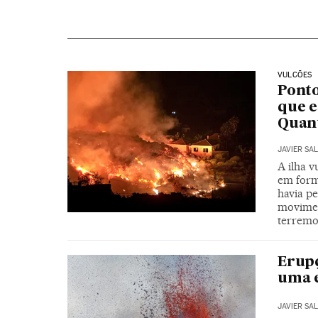
VULCÕES
Ponto
que e
Quan
JAVIER SA
A ilha v
em form
havia p
movimen
terremot
Erupç
uma 
JAVIER SA