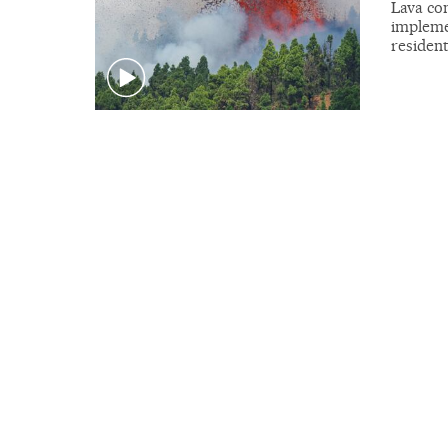
Lava com
impleme
resident