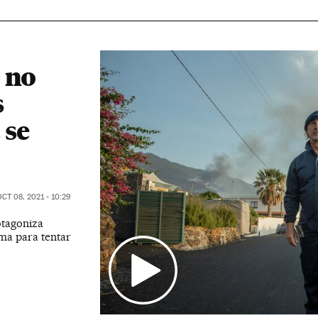
 no
s
 se
CT 08, 2021 - 10:29
otagoniza
lma para tentar