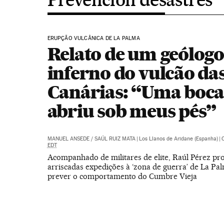
ERUPÇÃO VULCÂNICA DE LA PALMA
Relato de um geólogo
inferno do vulcão da
Canárias: “Uma boca
abriu sob meus pés”
MANUEL ANSEDE
/
SAÚL RUIZ MATA
|
Los Llanos de Aridane (Espanha)
|
O
EDT
Acompanhado de militares de elite, Raúl Pérez pr
arriscadas expedições à ‘zona de guerra’ de La Pa
prever o comportamento do Cumbre Vieja