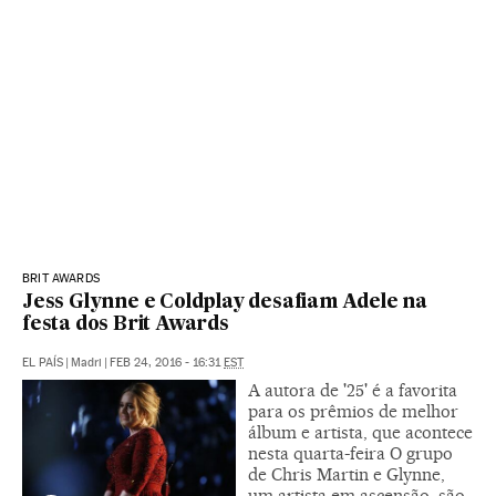
BRIT AWARDS
Jess Glynne e Coldplay desafiam Adele na
festa dos Brit Awards
EL PAÍS
|
Madri
|
FEB 24, 2016 - 16:31
EST
A autora de '25' é a favorita
para os prêmios de melhor
álbum e artista, que acontece
nesta quarta-feira O grupo
de Chris Martin e Glynne,
um artista em ascensão, são