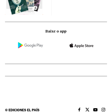
Baixe o app
©
EDICIONES EL PAÍS
EL PAÍS BRASIL EN
EL PAÍS BRASI
EL PAÍS B
EL PA