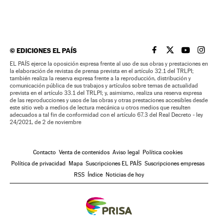
©
EDICIONES EL PAÍS
EL PAÍS BRASIL EN
EL PAÍS BRASI
EL PAÍS B
EL PA
EL PAÍS ejerce la oposición expresa frente al uso de sus obras y prestaciones en
la elaboración de revistas de prensa prevista en el artículo 32.1 del TRLPI;
también realiza la reserva expresa frente a la reproducción, distribución y
comunicación pública de sus trabajos y artículos sobre temas de actualidad
prevista en el artículo 33.1 del TRLPI; y, asimismo, realiza una reserva expresa
de las reproducciones y usos de las obras y otras prestaciones accesibles desde
este sitio web a medios de lectura mecánica u otros medios que resulten
adecuados a tal fin de conformidad con el artículo 67.3 del Real Decreto - ley
24/2021, de 2 de noviembre
Contacto
Venta de contenidos
Aviso legal
Política cookies
Política de privacidad
Mapa
Suscripciones EL PAÍS
Suscripciones empresas
RSS
Índice
Noticias de hoy