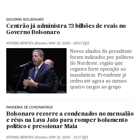
GOVERNO BOLSONARO
Centrão já administra 73 bilhões de reais no
Governo Bolsonaro
AFONSO BENITES
|
Brasília
|
MAY 22, 2020 - 09:07
EDT
Novos aliados do presidente
foram indicados por políticos
do Nordeste, região que
registra forte oposição ao
mandatário. Presidente já
cedeu até agora ao menos
quatro cargos ao grupo
PANDEMIA DE CORONAVÍRUS
Bolsonaro recorre a condenados no mensalão
e réus na Lava Jato para romper isolamento
político e pressionar Maia
AFONSO BENITES
|
Brasília
|
APR 22, 2020 - 21:27
EDT