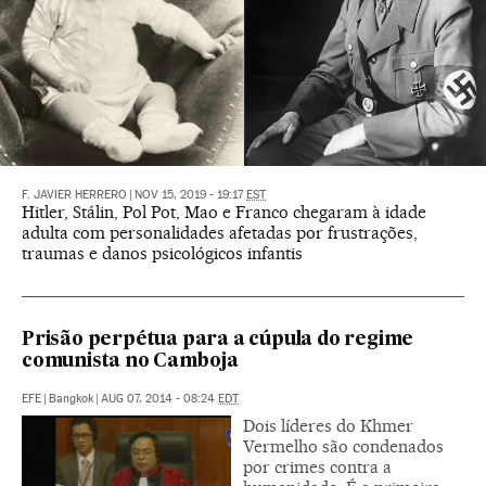
F. JAVIER HERRERO
|
NOV 15, 2019 - 19:17
EST
Hitler, Stálin, Pol Pot, Mao e Franco chegaram à idade
adulta com personalidades afetadas por frustrações,
traumas e danos psicológicos infantis
Prisão perpétua para a cúpula do regime
comunista no Camboja
EFE
|
Bangkok
|
AUG 07, 2014 - 08:24
EDT
Dois líderes do Khmer
Vermelho são condenados
por crimes contra a