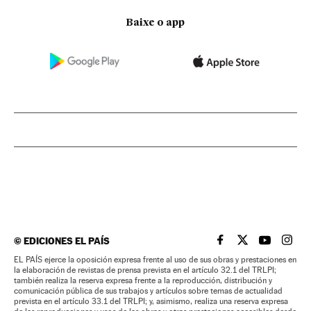
Baixe o app
©
EDICIONES EL PAÍS
EL PAÍS BRASIL EN
EL PAÍS BRASI
EL PAÍS B
EL PA
EL PAÍS ejerce la oposición expresa frente al uso de sus obras y prestaciones en
la elaboración de revistas de prensa prevista en el artículo 32.1 del TRLPI;
también realiza la reserva expresa frente a la reproducción, distribución y
comunicación pública de sus trabajos y artículos sobre temas de actualidad
prevista en el artículo 33.1 del TRLPI; y, asimismo, realiza una reserva expresa