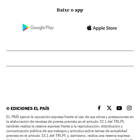
Baixe o app
©
EDICIONES EL PAÍS
EL PAÍS BRASIL EN
EL PAÍS BRASI
EL PAÍS B
EL PA
EL PAÍS ejerce la oposición expresa frente al uso de sus obras y prestaciones en
la elaboración de revistas de prensa prevista en el artículo 32.1 del TRLPI;
también realiza la reserva expresa frente a la reproducción, distribución y
comunicación pública de sus trabajos y artículos sobre temas de actualidad
prevista en el artículo 33.1 del TRLPI; y, asimismo, realiza una reserva expresa