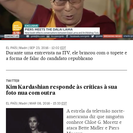
EL PAÍS
|
Madri
|
SEP 23, 2016 - 12:02
EDT
Durante uma entrevista na ITV, ele brincou com o topete e
a forma de falar do candidato republicano
TWITTER
Kim Kardashian responde às críticas à sua
foto nua com outra
EL PAÍS
|
Madri
|
MAR 08, 2016 - 15:33
EST
A estrela da televisão norte-
americana diz que ninguém
conhece Chloë G. Moretz e
ataca Bette Midler e Piers