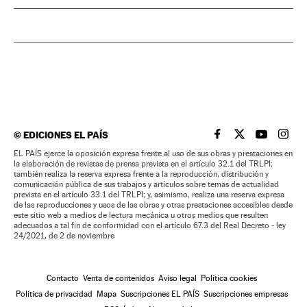
©
EDICIONES EL PAÍS
EL PAÍS BRASIL EN
EL PAÍS BRASI
EL PAÍS B
EL PA
EL PAÍS ejerce la oposición expresa frente al uso de sus obras y prestaciones en
la elaboración de revistas de prensa prevista en el artículo 32.1 del TRLPI;
también realiza la reserva expresa frente a la reproducción, distribución y
comunicación pública de sus trabajos y artículos sobre temas de actualidad
prevista en el artículo 33.1 del TRLPI; y, asimismo, realiza una reserva expresa
de las reproducciones y usos de las obras y otras prestaciones accesibles desde
este sitio web a medios de lectura mecánica u otros medios que resulten
adecuados a tal fin de conformidad con el artículo 67.3 del Real Decreto - ley
24/2021, de 2 de noviembre
Contacto
Venta de contenidos
Aviso legal
Política cookies
Política de privacidad
Mapa
Suscripciones EL PAÍS
Suscripciones empresas