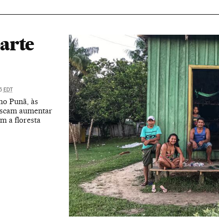
arte
35
EDT
mo Punã, às
uscam aumentar
m a floresta