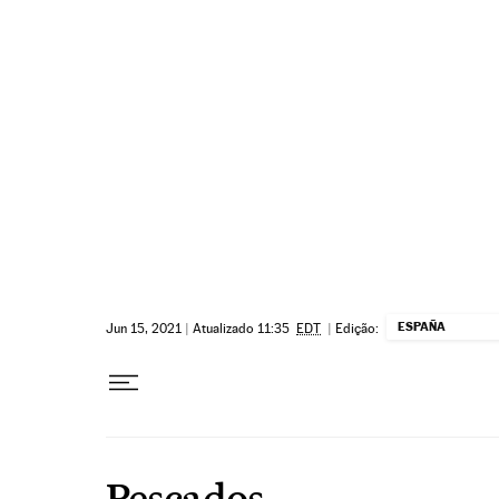
Pular para o conteúdo
ESPAÑA
Jun 15, 2021
|
Atualizado 11:35
EDT
|
Edição:
Pescados