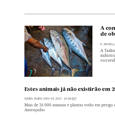
A con
de ob
K. NICHOLL
A Tailâ
indústr
escravi
Estes animais já não existirão em 
ISABEL RUBIO
|
NOV 03, 2017 - 14:38
EDT
Mais de 25.000 animais e plantas estão em perigo 
Ameaçadas