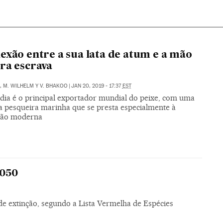
exão entre a sua lata de atum e a mão
ra escrava
, M. WILHELM Y V. BHAKOO
|
JAN 20, 2019 - 17:37
EST
ndia é o principal exportador mundial do peixe, com uma
ia pesqueira marinha que se presta especialmente à
dão moderna
2050
de extinção, segundo a Lista Vermelha de Espécies