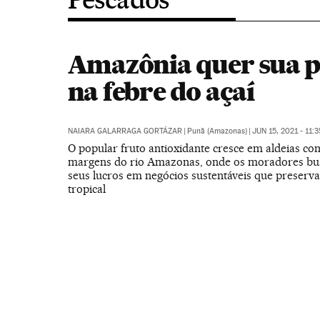
Amazônia quer sua p
na febre do açaí
NAIARA GALARRAGA GORTÁZAR
|
Punã (Amazonas)
|
JUN 15, 2021 - 11:
O popular fruto antioxidante cresce em aldeias co
margens do rio Amazonas, onde os moradores b
seus lucros em negócios sustentáveis que preserva
tropical