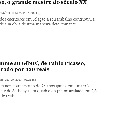
so, o grande mestre do século XX
ARCÍA
|
FEB 13, 2014 - 10:03
EST
dos escritores em relação a seu trabalho contribuiu à
 de sua obra de uma maneira determinante
mme au Gibus’, de Pablo Picasso,
ado por 320 reais
ri
|
DEC 20, 2013 - 07:21
EST
m norte-americano de 25 anos ganha em uma rifa
ente de Sotheby's um quadro do pintor avaliado em 2,3
de reais