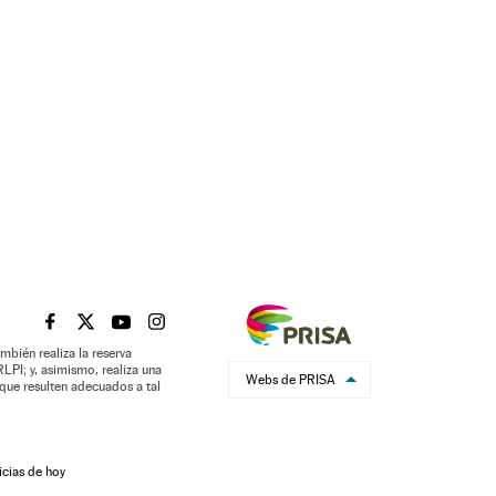
EL PAÍS BRASIL EN FACEBOOK
EL PAÍS BRASIL EN TWITTER
EL PAÍS BRASIL EN YOUTUBE
EL PAÍS BRASIL EN INSTAGRAM
mbién realiza la reserva
LPI; y, asimismo, realiza una
Webs de PRISA
que resulten adecuados a tal
icias de hoy