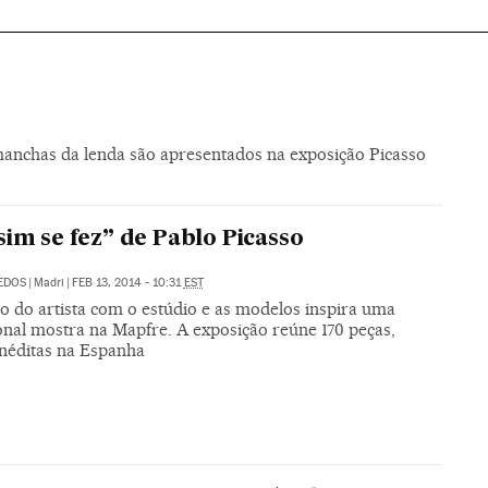
e manchas da lenda são apresentados na exposição Picasso
sim se fez” de Pablo Picasso
DEDOS
|
Madri
|
FEB 13, 2014 - 10:31
EST
o do artista com o estúdio e as modelos inspira uma
onal mostra na Mapfre. A exposição reúne 170 peças,
inéditas na Espanha