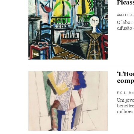
Picas
ÁNGELES G
O labor 
difusão
‘L’Ho
compr
F. G. L.
|
Mad
Um jove
benefic
milhões 