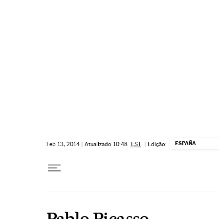
Pular para o conteúdo
ESPAÑA
Feb 13, 2014
|
Atualizado 10:48
EST
|
Edição:
Pablo Picasso