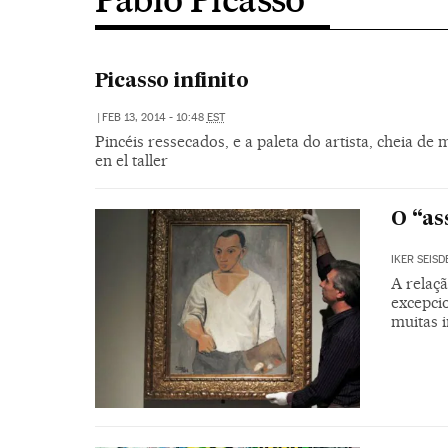
Picasso infinito
|
FEB 13, 2014 - 10:48
EST
Pincéis ressecados, e a paleta do artista, cheia d
en el taller
O “as
IKER SEIS
A relaçã
excepci
muitas 