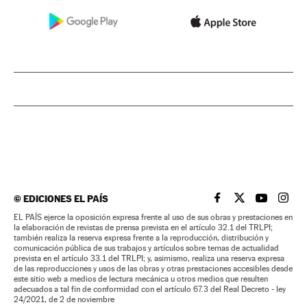
©
EDICIONES EL PAÍS
EL PAÍS BRASIL EN
EL PAÍS BRASI
EL PAÍS B
EL PA
EL PAÍS ejerce la oposición expresa frente al uso de sus obras y prestaciones en
la elaboración de revistas de prensa prevista en el artículo 32.1 del TRLPI;
también realiza la reserva expresa frente a la reproducción, distribución y
comunicación pública de sus trabajos y artículos sobre temas de actualidad
prevista en el artículo 33.1 del TRLPI; y, asimismo, realiza una reserva expresa
de las reproducciones y usos de las obras y otras prestaciones accesibles desde
este sitio web a medios de lectura mecánica u otros medios que resulten
adecuados a tal fin de conformidad con el artículo 67.3 del Real Decreto - ley
24/2021, de 2 de noviembre