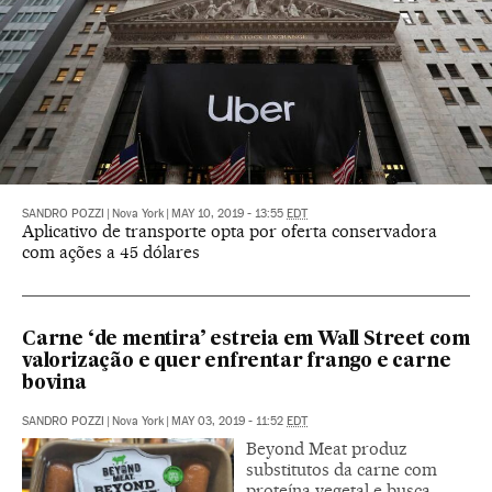
SANDRO POZZI
|
Nova York
|
MAY 10, 2019 - 13:55
EDT
Aplicativo de transporte opta por oferta conservadora
com ações a 45 dólares
Carne ‘de mentira’ estreia em Wall Street com
valorização e quer enfrentar frango e carne
bovina
SANDRO POZZI
|
Nova York
|
MAY 03, 2019 - 11:52
EDT
Beyond Meat produz
substitutos da carne com
proteína vegetal e busca