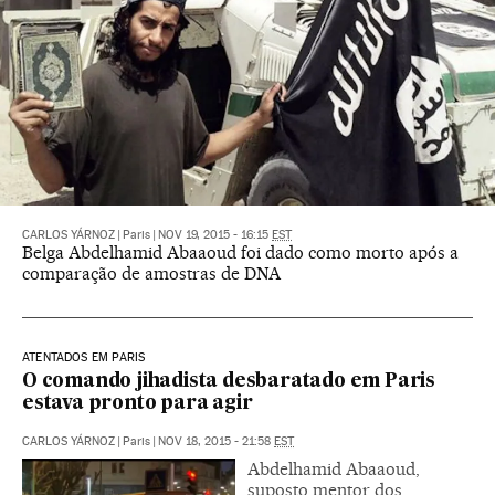
CARLOS YÁRNOZ
|
Paris
|
NOV 19, 2015 - 16:15
EST
Belga Abdelhamid Abaaoud foi dado como morto após a
comparação de amostras de DNA
ATENTADOS EM PARIS
O comando jihadista desbaratado em Paris
estava pronto para agir
CARLOS YÁRNOZ
|
Paris
|
NOV 18, 2015 - 21:58
EST
Abdelhamid Abaaoud,
suposto mentor dos