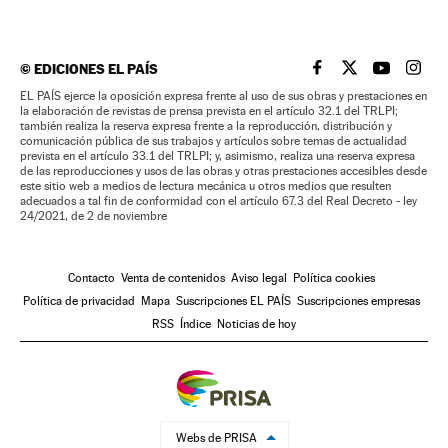
©
EDICIONES EL PAÍS
EL PAÍS BRASIL EN
EL PAÍS BRASI
EL PAÍS B
EL PA
EL PAÍS ejerce la oposición expresa frente al uso de sus obras y prestaciones en
la elaboración de revistas de prensa prevista en el artículo 32.1 del TRLPI;
también realiza la reserva expresa frente a la reproducción, distribución y
comunicación pública de sus trabajos y artículos sobre temas de actualidad
prevista en el artículo 33.1 del TRLPI; y, asimismo, realiza una reserva expresa
de las reproducciones y usos de las obras y otras prestaciones accesibles desde
este sitio web a medios de lectura mecánica u otros medios que resulten
adecuados a tal fin de conformidad con el artículo 67.3 del Real Decreto - ley
24/2021, de 2 de noviembre
Contacto
Venta de contenidos
Aviso legal
Política cookies
Política de privacidad
Mapa
Suscripciones EL PAÍS
Suscripciones empresas
RSS
Índice
Noticias de hoy
Webs de PRISA