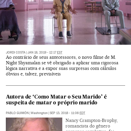
JORDI COSTA
|
JAN 18, 2019 - 12:17
EST
Ao contrário de seus antecessores, o novo filme de M.
Night Shyamalan se vê obrigado a aplicar uma rigorosa
lógica narrativa e a expor suas surpresas com cálculos
óbvios e, talvez, previsíveis
Autora de ‘Como Matar o Seu Marido’ é
suspeita de matar o próprio marido
PABLO GUIMÓN
|
Washington
|
SEP 13, 2018 - 11:08
EDT
Nancy Crampton-Brophy,
romancista do gênero