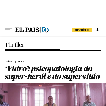
Pular para o conteúdo
SUSCRÍBETE
Thriller
CRÍTICA | 'VIDRO'
‘Vidro’: psicopatologia do
super-herói e do supervilão