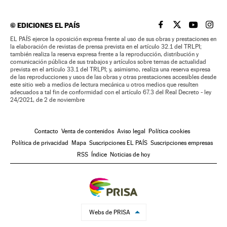
©
EDICIONES EL PAÍS
EL PAÍS BRASIL EN
EL PAÍS BRASI
EL PAÍS B
EL PA
EL PAÍS ejerce la oposición expresa frente al uso de sus obras y prestaciones en
la elaboración de revistas de prensa prevista en el artículo 32.1 del TRLPI;
también realiza la reserva expresa frente a la reproducción, distribución y
comunicación pública de sus trabajos y artículos sobre temas de actualidad
prevista en el artículo 33.1 del TRLPI; y, asimismo, realiza una reserva expresa
de las reproducciones y usos de las obras y otras prestaciones accesibles desde
este sitio web a medios de lectura mecánica u otros medios que resulten
adecuados a tal fin de conformidad con el artículo 67.3 del Real Decreto - ley
24/2021, de 2 de noviembre
Contacto
Venta de contenidos
Aviso legal
Política cookies
Política de privacidad
Mapa
Suscripciones EL PAÍS
Suscripciones empresas
RSS
Índice
Noticias de hoy
Webs de PRISA