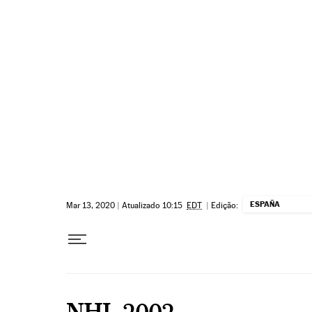
Pular para o conteúdo
ESPAÑA
Mar 13, 2020
|
Atualizado 10:15
EDT
|
Edição:
NHL 2002