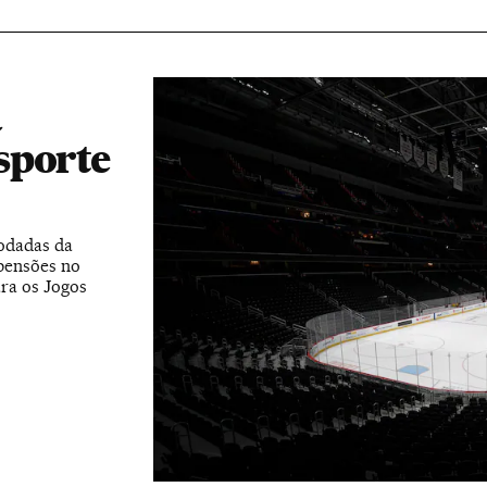
a
sporte
odadas da
pensões no
ara os Jogos