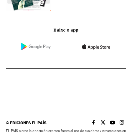
Baixe o app
©
EDICIONES EL PAÍS
EL PAÍS BRASIL EN
EL PAÍS BRASI
EL PAÍS B
EL PA
EL PAÍS ejerce la oposición expresa frente al uso de sus obras y prestaciones en