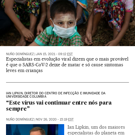
NUÑO DOMÍNGUEZ
|
JAN 15, 2021 - 09:12
EST
Especialistas em evolução viral dizem que o mais provável
é que o SARS-CoV-2 deixe de matar e só cause sintomas
leves em crianças
IAN LIPKIN, DIRETOR DO CENTRO DE INFECÇÃO E IMUNIDADE DA
UNIVERSIDADE COLUMBIA
“Este vírus vai continuar entre nós para
sempre”
NUÑO DOMÍNGUEZ
|
NOV 26, 2020 - 15:19
EST
Ian Lipkin, um dos maiores
especialistas do planeta em