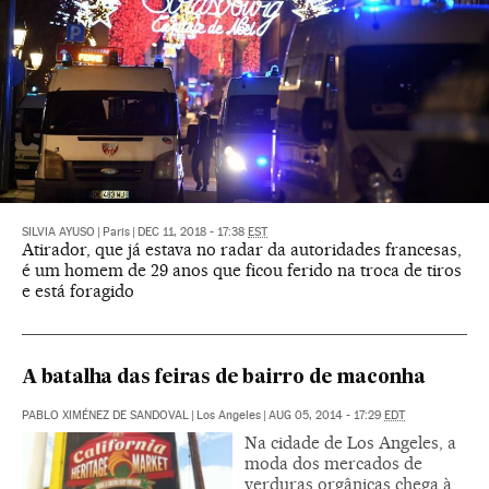
SILVIA AYUSO
|
Paris
|
DEC 11, 2018 - 17:38
EST
Atirador, que já estava no radar da autoridades francesas,
é um homem de 29 anos que ficou ferido na troca de tiros
e está foragido
A batalha das feiras de bairro de maconha
PABLO XIMÉNEZ DE SANDOVAL
|
Los Angeles
|
AUG 05, 2014 - 17:29
EDT
Na cidade de Los Angeles, a
moda dos mercados de
verduras orgânicas chega à