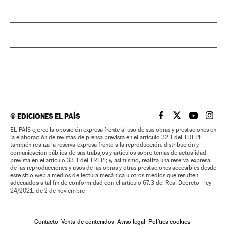
©
EDICIONES EL PAÍS
EL PAÍS BRASIL EN
EL PAÍS BRASI
EL PAÍS B
EL PA
EL PAÍS ejerce la oposición expresa frente al uso de sus obras y prestaciones en
la elaboración de revistas de prensa prevista en el artículo 32.1 del TRLPI;
también realiza la reserva expresa frente a la reproducción, distribución y
comunicación pública de sus trabajos y artículos sobre temas de actualidad
prevista en el artículo 33.1 del TRLPI; y, asimismo, realiza una reserva expresa
de las reproducciones y usos de las obras y otras prestaciones accesibles desde
este sitio web a medios de lectura mecánica u otros medios que resulten
adecuados a tal fin de conformidad con el artículo 67.3 del Real Decreto - ley
24/2021, de 2 de noviembre
Contacto
Venta de contenidos
Aviso legal
Política cookies