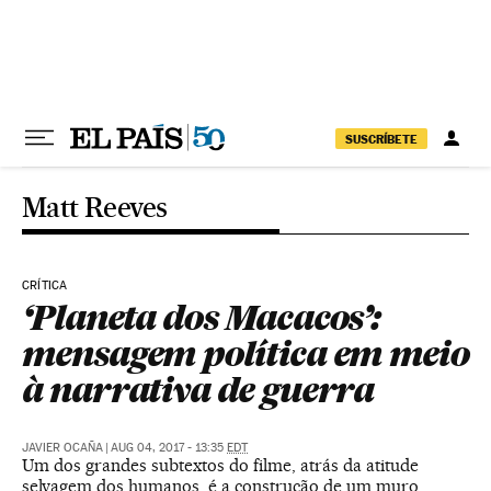
Pular para o conteúdo
SUSCRÍBETE
Matt Reeves
CRÍTICA
‘Planeta dos Macacos’:
mensagem política em meio
à narrativa de guerra
JAVIER OCAÑA
|
AUG 04, 2017 - 13:35
EDT
Um dos grandes subtextos do filme, atrás da atitude
selvagem dos humanos, é a construção de um muro