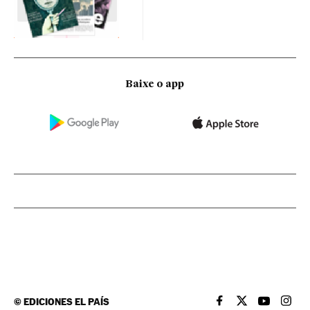
Baixe o app
©
EDICIONES EL PAÍS
EL PAÍS BRASIL EN
EL PAÍS BRASI
EL PAÍS B
EL PA