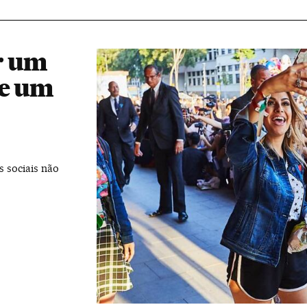
ir um
de um
s sociais não