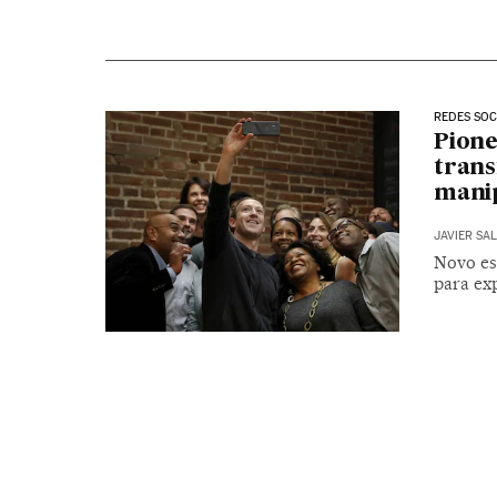
REDES SOC
Pione
tran
mani
JAVIER SA
Novo es
para ex