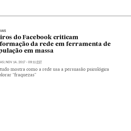
IAIS
iros do Facebook criticam
sformação da rede em ferramenta de
pulação em massa
LAS
|
NOV 14, 2017 - 09:11
EST
tudo mostra como a rede usa a persuasão psicológica
plorar “fraquezas”