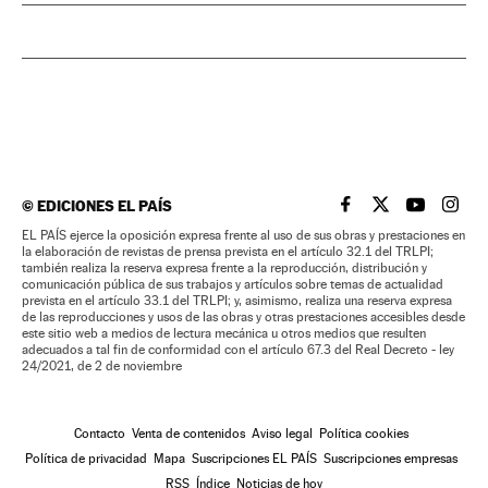
©
EDICIONES EL PAÍS
EL PAÍS BRASIL EN
EL PAÍS BRASI
EL PAÍS B
EL PA
EL PAÍS ejerce la oposición expresa frente al uso de sus obras y prestaciones en
la elaboración de revistas de prensa prevista en el artículo 32.1 del TRLPI;
también realiza la reserva expresa frente a la reproducción, distribución y
comunicación pública de sus trabajos y artículos sobre temas de actualidad
prevista en el artículo 33.1 del TRLPI; y, asimismo, realiza una reserva expresa
de las reproducciones y usos de las obras y otras prestaciones accesibles desde
este sitio web a medios de lectura mecánica u otros medios que resulten
adecuados a tal fin de conformidad con el artículo 67.3 del Real Decreto - ley
24/2021, de 2 de noviembre
Contacto
Venta de contenidos
Aviso legal
Política cookies
Política de privacidad
Mapa
Suscripciones EL PAÍS
Suscripciones empresas
RSS
Índice
Noticias de hoy