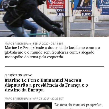
MARC BASSETS
|
Paris
|
FEB 17, 2020 - 08:43
EST
Marine Le Pen defende a doutrina do localismo contra o
globalismo e o mundo sem fronteiras contra alegado
monopólio do tema pela esquerda
ELEIÇÕES FRANCESAS
Marine Le Pen e Emmanuel Macron
disputarão a presidência da França e o
destino da Europa
MARC BASSETS
|
Paris
|
APR 23, 2017 - 20:29
EDT
De acordo com as projeções,