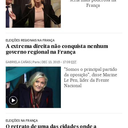
França
ELEIÇÕES REGIONAIS NA FRANÇA
A extrema direita não conquista nenhum
governo regional na França
GABRIELA CAÑAS
|
Paris
|
DEC 13, 2015 - 17:09
EST
"Somos o principal partido
da oposição", disse Marine
Le Pen, líder da Frente
Nacional
ELEIÇÕES NA FRANÇA
O retrato de uma das cidades onde a