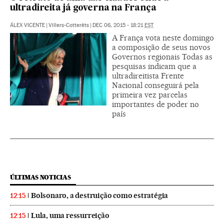
ultradireita já governa na França
ÁLEX VICENTE
|
Villers-Cotterêts
|
DEC 06, 2015 - 18:21
EST
A França vota neste domingo
a composição de seus novos
Governos regionais Todas as
pesquisas indicam que a
ultradireitista Frente
Nacional conseguirá pela
primeira vez parcelas
importantes de poder no
país
ÚLTIMAS NOTICIAS
Bolsonaro, a destruição como estratégia
12:15
Lula, uma ressurreição
12:15