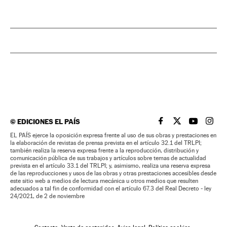
©
EDICIONES EL PAÍS
EL PAÍS BRASIL EN
EL PAÍS BRASI
EL PAÍS B
EL PA
EL PAÍS ejerce la oposición expresa frente al uso de sus obras y prestaciones en
la elaboración de revistas de prensa prevista en el artículo 32.1 del TRLPI;
también realiza la reserva expresa frente a la reproducción, distribución y
comunicación pública de sus trabajos y artículos sobre temas de actualidad
prevista en el artículo 33.1 del TRLPI; y, asimismo, realiza una reserva expresa
de las reproducciones y usos de las obras y otras prestaciones accesibles desde
este sitio web a medios de lectura mecánica u otros medios que resulten
adecuados a tal fin de conformidad con el artículo 67.3 del Real Decreto - ley
24/2021, de 2 de noviembre