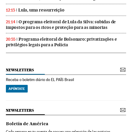
Lula, uma ressurreição
12:15
O programa eleitoral de Lula da Silva: subidas de
21:14
impostos para os ricos e proteção para as minorias
Programa eleitoral de Bolsonaro: privatizações e
20:55
privilégios legais para a Polícia
NEWSLETTERS
Receba o boletim diário do EL PAÍS Brasil
APÚNTATE
NEWSLETTERS
Boletín de América
Cada semana en tu cuenta de correo una selección de las noticias,