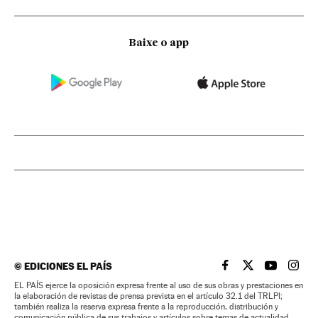
Baixe o app
©
EDICIONES EL PAÍS
EL PAÍS BRASIL EN
EL PAÍS BRASI
EL PAÍS B
EL PA
EL PAÍS ejerce la oposición expresa frente al uso de sus obras y prestaciones en
la elaboración de revistas de prensa prevista en el artículo 32.1 del TRLPI;
también realiza la reserva expresa frente a la reproducción, distribución y
comunicación pública de sus trabajos y artículos sobre temas de actualidad