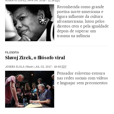
ALBERTO LÓPEZ
|
APR 04, 2018 - 12:26
EDT
Reconhecida como grande
poetisa norte-americana e
figura influente da cultura
afroamericana, lutou pelos
direitos civis e pela igualdade
depois de superar um
trauma na infância
FILOSOFIA
Slavoj Zizek, o filósofo viral
JOSEBA ELOLA
|
Madri
|
JUL 02, 2017 - 19:48
EDT
Pensador esloveno estoura
nas redes sociais com vídeos
e linguajar sem preconceitos