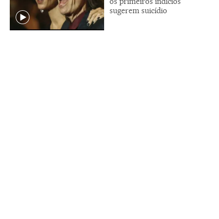
os primeiros indícios
sugerem suicídio