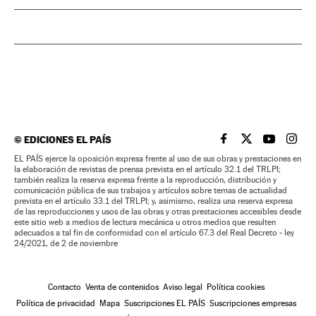
©
EDICIONES EL PAÍS
EL PAÍS BRASIL EN
EL PAÍS BRASI
EL PAÍS B
EL PA
EL PAÍS ejerce la oposición expresa frente al uso de sus obras y prestaciones en
la elaboración de revistas de prensa prevista en el artículo 32.1 del TRLPI;
también realiza la reserva expresa frente a la reproducción, distribución y
comunicación pública de sus trabajos y artículos sobre temas de actualidad
prevista en el artículo 33.1 del TRLPI; y, asimismo, realiza una reserva expresa
de las reproducciones y usos de las obras y otras prestaciones accesibles desde
este sitio web a medios de lectura mecánica u otros medios que resulten
adecuados a tal fin de conformidad con el artículo 67.3 del Real Decreto - ley
24/2021, de 2 de noviembre
Contacto
Venta de contenidos
Aviso legal
Política cookies
Política de privacidad
Mapa
Suscripciones EL PAÍS
Suscripciones empresas