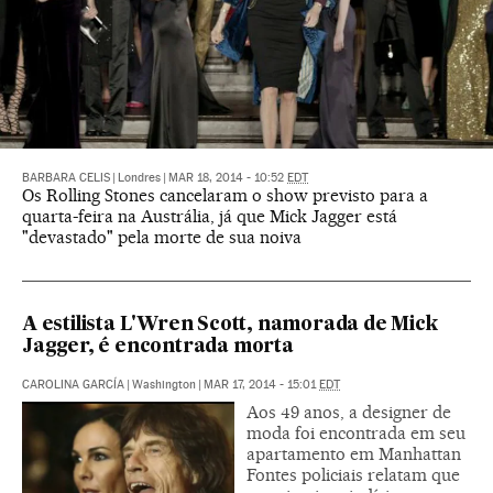
BARBARA CELIS
|
Londres
|
MAR 18, 2014 - 10:52
EDT
Os Rolling Stones cancelaram o show previsto para a
quarta-feira na Austrália, já que Mick Jagger está
"devastado" pela morte de sua noiva
A estilista L'Wren Scott, namorada de Mick
Jagger, é encontrada morta
CAROLINA GARCÍA
|
Washington
|
MAR 17, 2014 - 15:01
EDT
Aos 49 anos, a designer de
moda foi encontrada em seu
apartamento em Manhattan
Fontes policiais relatam que