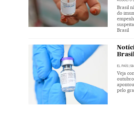
RODOLFO 
Brasil 
do imun
empenha
suspeit
Brasil
Notíc
Brasi
EL PAÍS
|
Sã
Veja co
outubro
apontou
pelo gra