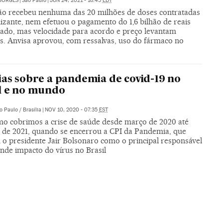
BORGES
|
São Paulo
|
JUN 24, 2021 - 16:45
EDT
não recebeu nenhuma das 20 milhões de doses contratadas
izante, nem efetuou o pagamento do 1,6 bilhão de reais
do, mas velocidade para acordo e preço levantam
as. Anvisa aprovou, com ressalvas, uso do fármaco no
ias sobre a pandemia de covid-19 no
l e no mundo
o Paulo / Brasília
|
NOV 10, 2020 - 07:35
EST
mo cobrimos a crise de saúde desde março de 2020 até
 de 2021, quando se encerrou a CPI da Pandemia, que
 o presidente Jair Bolsonaro como o principal responsável
nde impacto do vírus no Brasil