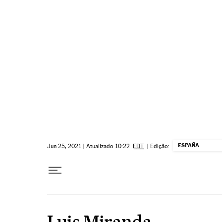
Pular para o conteúdo
ESPAÑA
Jun 25, 2021
|
Atualizado 10:22
EDT
|
Edição:
Luis Miranda