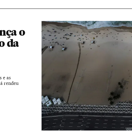
nça o
o da
 e as
já rendeu