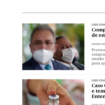
CASO COV
Compr
de em
MARINA RO
Procura
comprar 
atender 
pasta q
CASO COV
Caso
e tem
Ente