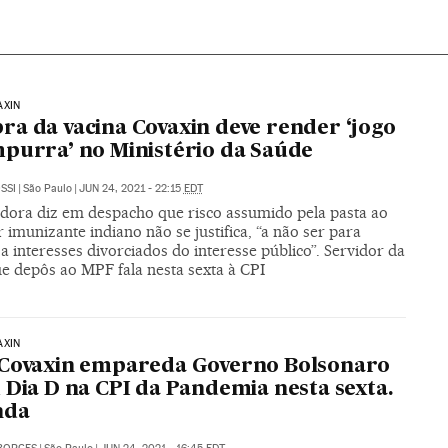
AXIN
a da vacina Covaxin deve render ‘jogo
purra’ no Ministério da Saúde
SSI
|
São Paulo
|
JUN 24, 2021 - 22:15
EDT
dora diz em despacho que risco assumido pela pasta ao
imunizante indiano não se justifica, “a não ser para
a interesses divorciados do interesse público”. Servidor da
ue depôs ao MPF fala nesta sexta à CPI
AXIN
 Covaxin empareda Governo Bolsonaro
 Dia D na CPI da Pandemia nesta sexta.
nda