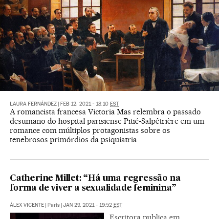
LAURA FERNÁNDEZ
|
FEB 12, 2021 - 18:10
EST
A romancista francesa Victoria Mas relembra o passado
desumano do hospital parisiense Pitié-Salpêtrière em um
romance com múltiplos protagonistas sobre os
tenebrosos primórdios da psiquiatria
Catherine Millet: “Há uma regressão na
forma de viver a sexualidade feminina”
ÁLEX VICENTE
|
Paris
|
JAN 29, 2021 - 19:52
EST
Escritora publica em