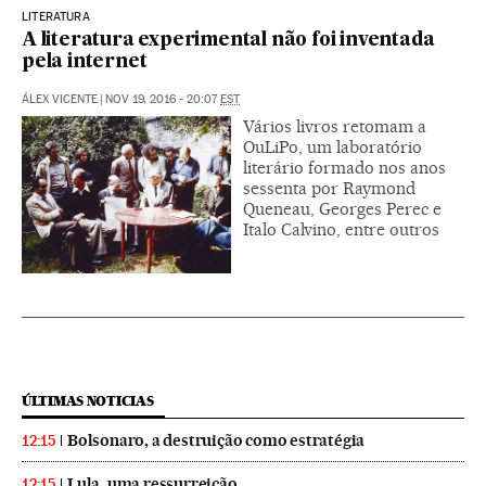
LITERATURA
A literatura experimental não foi inventada
pela internet
ÁLEX VICENTE
|
NOV 19, 2016 - 20:07
EST
Vários livros retomam a
OuLiPo, um laboratório
literário formado nos anos
sessenta por Raymond
Queneau, Georges Perec e
Italo Calvino, entre outros
ÚLTIMAS NOTICIAS
Bolsonaro, a destruição como estratégia
12:15
Lula, uma ressurreição
12:15