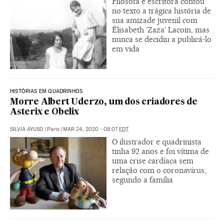
Filósofa e escritora contou
no texto a trágica história de
sua amizade juvenil com
Élisabeth ‘Zaza’ Lacoin, mas
nunca se decidiu a publicá-lo
em vida
HISTÓRIAS EM QUADRINHOS
Morre Albert Uderzo, um dos criadores de
Asterix e Obelix
SILVIA AYUSO
|
Paris
|
MAR 24, 2020 - 08:07
EDT
O ilustrador e quadrinista
tinha 92 anos e foi vítima de
uma crise cardíaca sem
relação com o coronavírus,
segundo a família