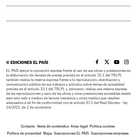
©
EDICIONES EL PAÍS
EL PAÍS BRASIL EN
EL PAÍS BRASI
EL PAÍS B
EL PA
EL PAÍS ejerce la oposición expresa frente al uso de sus obras y prestaciones en
la elaboración de revistas de prensa prevista en el artículo 32.1 del TRLPI;
también realiza la reserva expresa frente a la reproducción, distribución y
comunicación pública de sus trabajos y artículos sobre temas de actualidad
prevista en el artículo 33.1 del TRLPI; y, asimismo, realiza una reserva expresa
de las reproducciones y usos de las obras y otras prestaciones accesibles desde
este sitio web a medios de lectura mecánica u otros medios que resulten
adecuados a tal fin de conformidad con el artículo 67.3 del Real Decreto - ley
24/2021, de 2 de noviembre
Contacto
Venta de contenidos
Aviso legal
Política cookies
Política de privacidad
Mapa
Suscripciones EL PAÍS
Suscripciones empresas