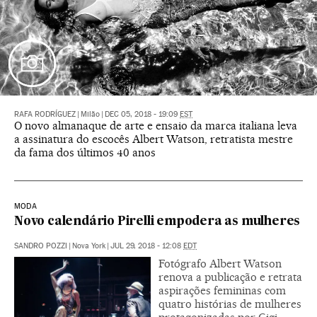
RAFA RODRÍGUEZ
|
Milão
|
DEC 05, 2018 - 19:09
EST
O novo almanaque de arte e ensaio da marca italiana leva
a assinatura do escocês Albert Watson, retratista mestre
da fama dos últimos 40 anos
MODA
Novo calendário Pirelli empodera as mulheres
SANDRO POZZI
|
Nova York
|
JUL 29, 2018 - 12:08
EDT
Fotógrafo Albert Watson
renova a publicação e retrata
aspirações femininas com
quatro histórias de mulheres