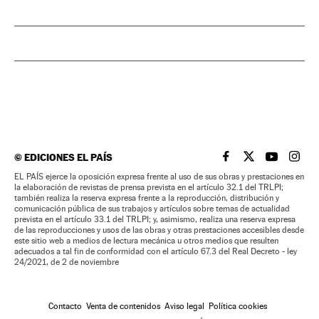
©
EDICIONES EL PAÍS
EL PAÍS BRASIL EN
EL PAÍS BRASI
EL PAÍS B
EL PA
EL PAÍS ejerce la oposición expresa frente al uso de sus obras y prestaciones en
la elaboración de revistas de prensa prevista en el artículo 32.1 del TRLPI;
también realiza la reserva expresa frente a la reproducción, distribución y
comunicación pública de sus trabajos y artículos sobre temas de actualidad
prevista en el artículo 33.1 del TRLPI; y, asimismo, realiza una reserva expresa
de las reproducciones y usos de las obras y otras prestaciones accesibles desde
este sitio web a medios de lectura mecánica u otros medios que resulten
adecuados a tal fin de conformidad con el artículo 67.3 del Real Decreto - ley
24/2021, de 2 de noviembre
Contacto
Venta de contenidos
Aviso legal
Política cookies