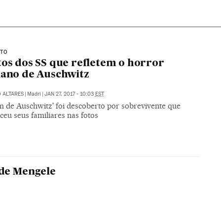
STO
tos dos SS que refletem o horror
iano de Auschwitz
 ALTARES
|
Madri
|
JAN 27, 2017 - 10:03
EST
m de Auschwitz' foi descoberto por sobrevivente que
eu seus familiares nas fotos
de Mengele