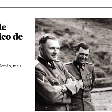
de
ico de
alemão, mais