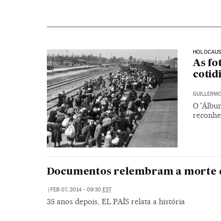
HOLOCAU
As fo
cotid
GUILLERMO
O 'Álbu
reconhec
Documentos relembram a morte 
|
FEB 07, 2014 - 09:30
EST
35 anos depois, EL PAÍS relata a história