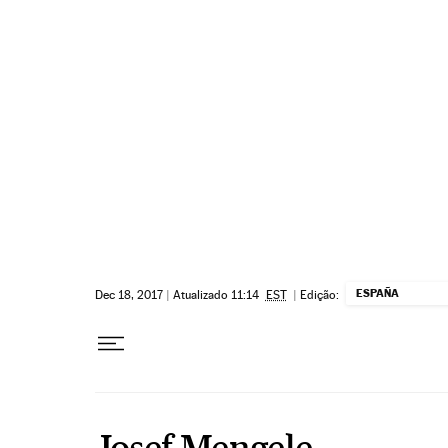
Pular para o conteúdo
ESPAÑA
Dec 18, 2017
|
Atualizado 11:14
EST
|
Edição:
Josef Mengele