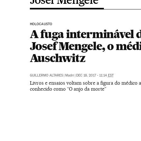
HOLOCAUSTO
A fuga interminável 
Josef Mengele, o méd
Auschwitz
GUILLERMO ALTARES
|
Madri
|
DEC 18, 2017 - 11:14
EST
Livros e ensaios voltam sobre a figura do médico 
conhecido como “O anjo da morte”